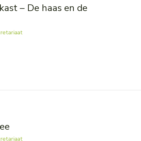
ast – De haas en de
retariaat
ee
retariaat