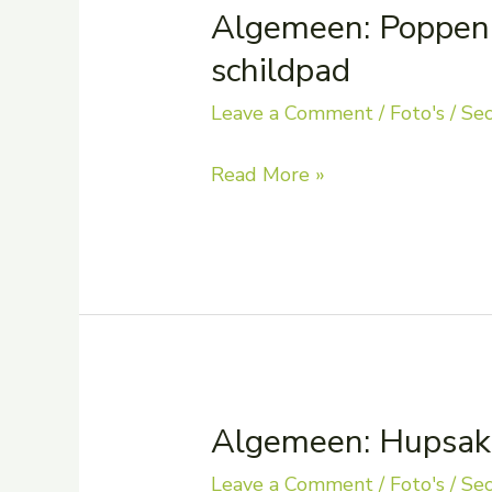
moet!
Algemeen: Poppenk
schildpad
Leave a Comment
/
Foto's
/
Sec
Algemeen:
Read More »
Poppenkast
–
De
haas
en
de
schildpad
Algemeen: Hupsak
Leave a Comment
/
Foto's
/
Sec