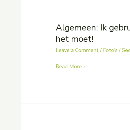
Algemeen: Ik gebru
het moet!
Leave a Comment
/
Foto's
/
Sec
Algemeen:
Read More »
Ik
gebruik
het
speelgoed
zoals
het