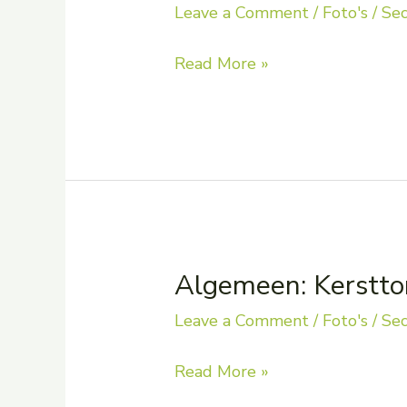
Leave a Comment
/
Foto's
/
Sec
Algemeen:
Read More »
Kerstspel
door
onze
kleuters
Algemeen: Kerstto
Leave a Comment
/
Foto's
/
Sec
Algemeen:
Read More »
Kersttoneel