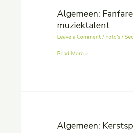
Algemeen: Fanfare
muziektalent
Leave a Comment
/
Foto's
/
Sec
Algemeen:
Read More »
Fanfare
op
bezoek
–
muziektalent
Algemeen: Kerstspe