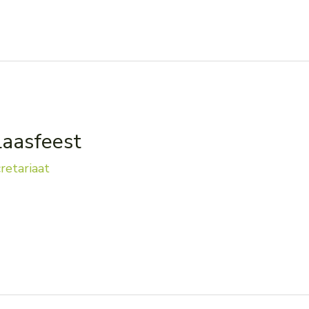
laasfeest
retariaat