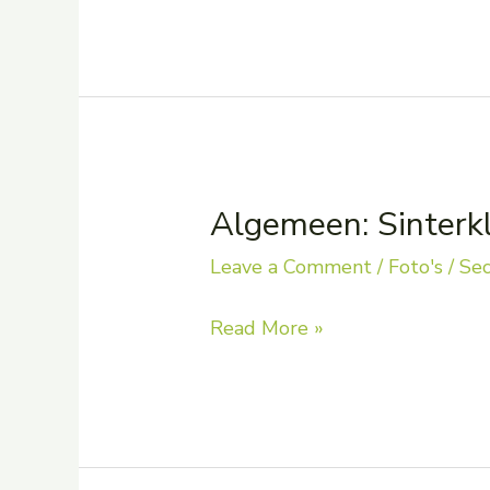
ouderraad
Algemeen: Sinterk
Leave a Comment
/
Foto's
/
Sec
Algemeen:
Read More »
Sinterklaasfeest