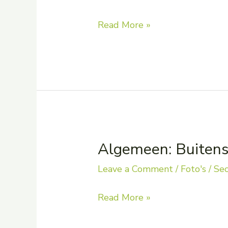
Algemeen:
Read More »
Hupsakee
Algemeen: Buiten
Leave a Comment
/
Foto's
/
Sec
Algemeen:
Read More »
Buitenspeeldag