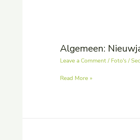
Algemeen: Nieuwja
Leave a Comment
/
Foto's
/
Sec
Algemeen:
Read More »
Nieuwjaarsfeest
met
meter