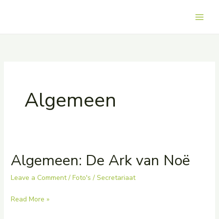
Skip
to
Main
content
Men
Algemeen
Algemeen: De Ark van Noë
Leave a Comment
/
Foto's
/
Secretariaat
Algemeen:
Read More »
De