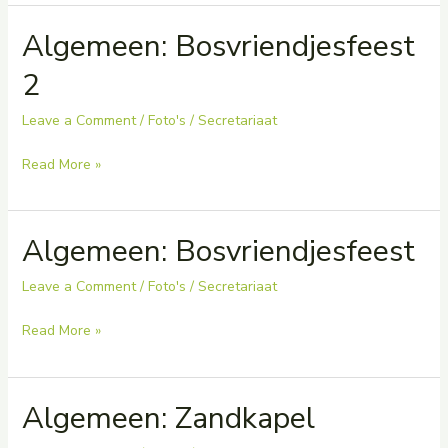
Ark
Algemeen: Bosvriendjesfeest
van
Noë
2
Leave a Comment
/
Foto's
/
Secretariaat
Algemeen:
Read More »
Bosvriendjesfeest
2
Algemeen: Bosvriendjesfeest
Leave a Comment
/
Foto's
/
Secretariaat
Algemeen:
Read More »
Bosvriendjesfeest
Algemeen: Zandkapel