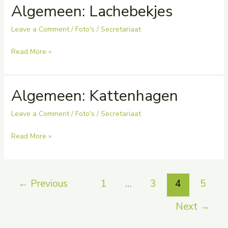
Algemeen: Lachebekjes
Leave a Comment
/
Foto's
/
Secretariaat
Algemeen:
Read More »
Lachebekjes
Algemeen: Kattenhagen
Leave a Comment
/
Foto's
/
Secretariaat
Algemeen:
Read More »
Kattenhagen
←
Previous
1
…
3
4
5
Next
→