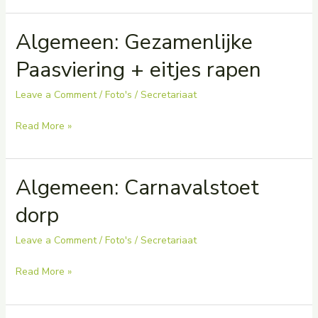
buiten
Algemeen: Gezamenlijke
spelen
in
Paasviering + eitjes rapen
het
zonnetje
Leave a Comment
/
Foto's
/
Secretariaat
Algemeen:
Read More »
Gezamenlijke
Paasviering
Algemeen: Carnavalstoet
+
eitjes
dorp
rapen
Leave a Comment
/
Foto's
/
Secretariaat
Algemeen:
Read More »
Carnavalstoet
dorp