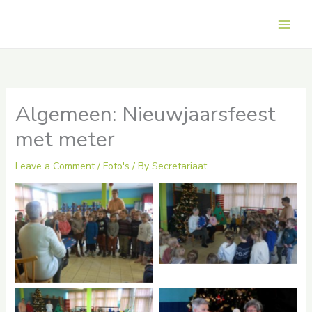
Skip
to
Main
content
Men
Algemeen: Nieuwjaarsfeest
met meter
Leave a Comment
/
Foto's
/ By
Secretariaat
No Caption
No Caption