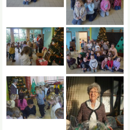
No Caption
No Caption
No Caption
No Caption