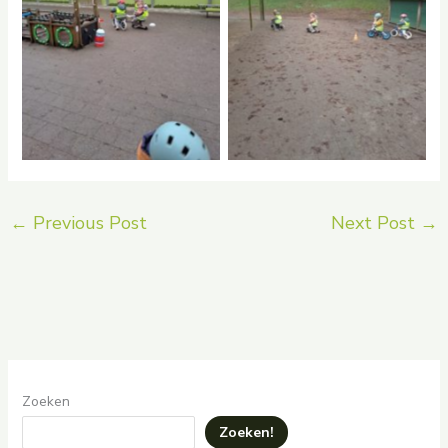
No Caption
No Caption
←
Previous Post
Next Post
→
Zoeken
Zoeken!