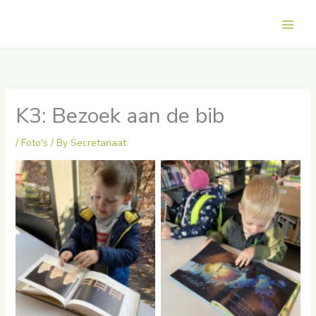
Skip
to
Main
content
Men
K3: Bezoek aan de bib
/
Foto's
/ By
Secretariaat
No Caption
No Caption