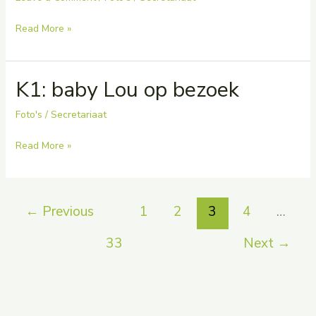
K2:
Read More »
dat
is
K1: baby Lou op bezoek
mijn
bloem
Foto's
/
Secretariaat
K1:
Read More »
baby
Lou
op
←
Previous
1
2
3
4
…
bezoek
33
Next
→