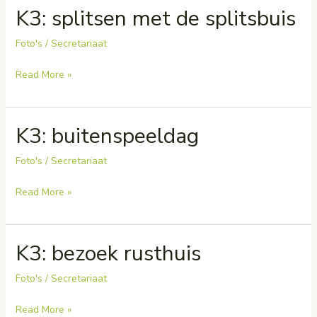
K3: splitsen met de splitsbuis
1
Foto's
/
Secretariaat
K3:
Read More »
splitsen
met
K3: buitenspeeldag
de
splitsbuis
Foto's
/
Secretariaat
K3:
Read More »
buitenspeeldag
K3: bezoek rusthuis
Foto's
/
Secretariaat
K3:
Read More »