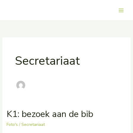
Skip
to
Main
content
Men
Secretariaat
K1: bezoek aan de bib
Foto's
/
Secretariaat