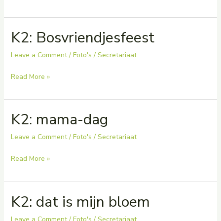
bezoek
rusthuis
K2: Bosvriendjesfeest
Leave a Comment
/
Foto's
/
Secretariaat
K2:
Read More »
Bosvriendjesfeest
K2: mama-dag
Leave a Comment
/
Foto's
/
Secretariaat
K2:
Read More »
mama-
dag
K2: dat is mijn bloem
Leave a Comment
/
Foto's
/
Secretariaat