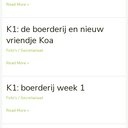
K1:
Read More »
bezoek
aan
K1: de boerderij en nieuw
de
bib
vriendje Koa
Foto's
/
Secretariaat
K1:
Read More »
de
boerderij
K1: boerderij week 1
en
nieuw
Foto's
/
Secretariaat
vriendje
Koa
K1:
Read More »
boerderij
week